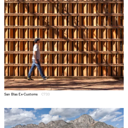
San Blas Ex-Customs
C733