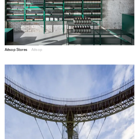
Aēsop Stores
Aēsop