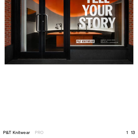
P&T Knitwear
PRO
1
13