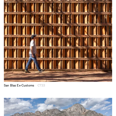
San Blas Ex-Customs
C733