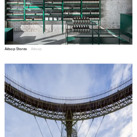
Aēsop Stores
Aēsop