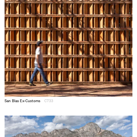
San Blas Ex-Customs
C733