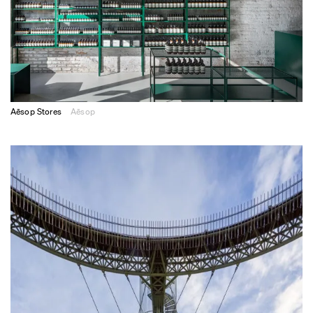
Aēsop Stores
Aēsop