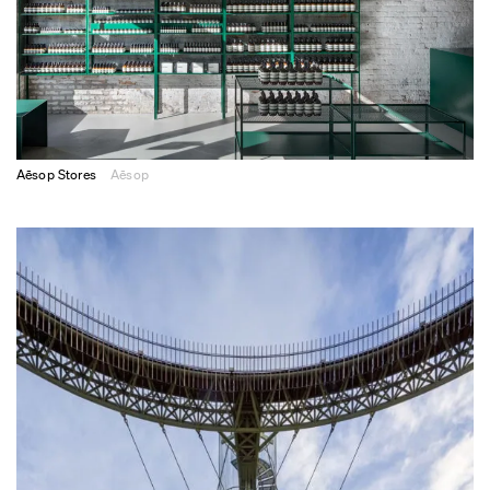
Aēsop Stores
Aēsop