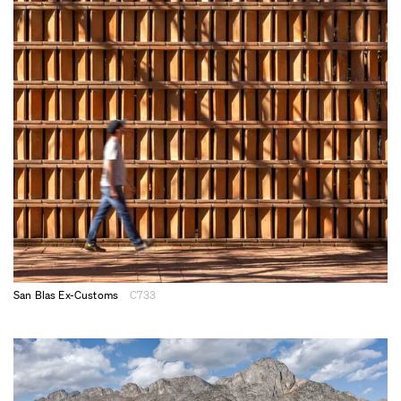
San Blas Ex-Customs
C733