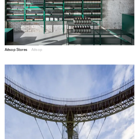
Aēsop Stores
Aēsop