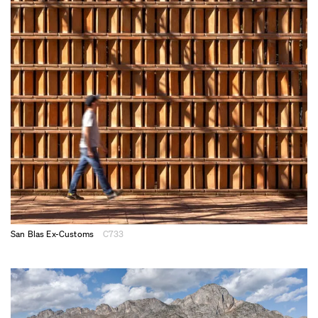
San Blas Ex-Customs
C733